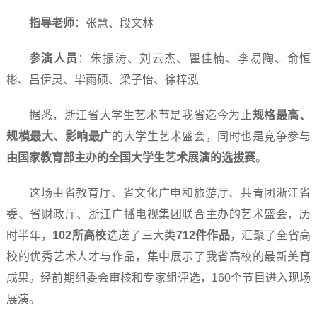
指导老师
：张慧、段文林
参演人员
：朱振涛、刘云杰、瞿佳楠、李易陶、俞恒
彬、吕伊灵、毕雨硕、梁子怡、徐梓泓
据悉，浙江省大学生艺术节是我省迄今为止
规格最高、
规模最大、影响最广
的大学生艺术盛会，同时也是竞争参与
由国家教育部主办的全国大学生艺术展演的选拔赛
。
这场由省教育厅、省文化广电和旅游厅、共青团浙江省
委、省财政厅、浙江广播电视集团联合主办的艺术盛会，历
时半年，
102所高校
选送了三大类
712件作品
，汇聚了全省高
校的优秀艺术人才与作品，集中展示了我省高校的最新美育
成果。经前期组委会审核和专家组评选，160个节目进入现场
展演。