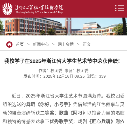
首页
>
新闻中心
>
网上金榜
> 正文
我校学子在2025年浙江省大学生艺术节中荣获佳绩！
作者：校团委 来源：校团委
发布时间：2025年12月16日 09:25 浏览：
339
近日，2025年浙江省大学生艺术节圆满落幕。我校团委
组织选送的
舞蹈《你好，小号手》
凭借鲜活的红色叙事与灵
动的舞台演绎斩获
二等奖
；
歌曲《阿刁》
以饱含力量的唱腔
和独特的情感表达拿下
优秀歌手奖
；戏剧
《匠心兵魂》
则依