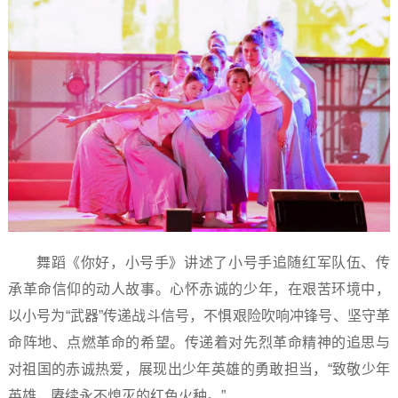
舞蹈《你好，小号手》讲述了小号手追随红军队伍、传
承革命信仰的动人故事。心怀赤诚的少年，在艰苦环境中，
以小号为“武器”传递战斗信号，不惧艰险吹响冲锋号、坚守革
命阵地、点燃革命的希望。传递着对先烈革命精神的追思与
对祖国的赤诚热爱，展现出少年英雄的勇敢担当，“致敬少年
英雄，赓续永不熄灭的红色火种。”