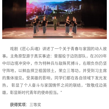
戏剧《匠心兵魂》讲述了一个关于青春与家国的动人故
事。主角原型源于真实事迹：曾服役于边防部队，在2020年
中印边境冲突中，作为特种兵与敌殊死搏斗，右眼负伤仍坚
守阵地，以鲜血捍卫祖国领土，荣立三等功，并受到习主席
的集体接见。受英雄的影响，同学们都在各自领域下发光发
热， 彰显了个人奋斗与家国情怀之间的联结，“致敬戍边英
雄，彰显新时代青年的使命担当。”
获得奖项
：三等奖