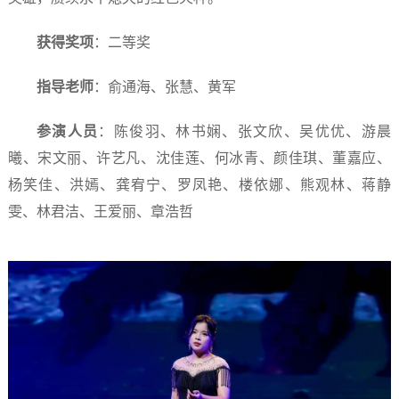
获得奖项
：二等奖
指导老师
：俞通海、张慧、黄军
参演人员
：陈俊羽、林书娴、张文欣、吴优优、游晨
曦、宋文丽、许艺凡、沈佳莲、何冰青、颜佳琪、董嘉应、
杨笑佳、洪嫣、龚宥宁、罗凤艳、楼依娜、熊观林、蒋静
雯、林君洁、王爱丽、章浩哲